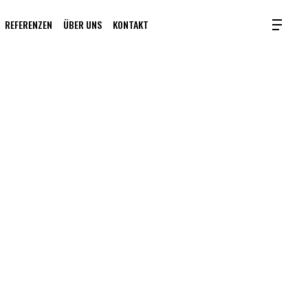
FACEBOOK
LINKEDIN
YOUTUBE
INSTAGRAM
REFERENZEN
ÜBER UNS
KONTAKT
Menu